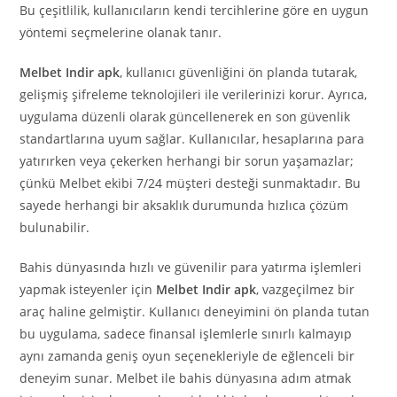
Bu çeşitlilik, kullanıcıların kendi tercihlerine göre en uygun
yöntemi seçmelerine olanak tanır.
Melbet Indir apk
, kullanıcı güvenliğini ön planda tutarak,
gelişmiş şifreleme teknolojileri ile verilerinizi korur. Ayrıca,
uygulama düzenli olarak güncellenerek en son güvenlik
standartlarına uyum sağlar. Kullanıcılar, hesaplarına para
yatırırken veya çekerken herhangi bir sorun yaşamazlar;
çünkü Melbet ekibi 7/24 müşteri desteği sunmaktadır. Bu
sayede herhangi bir aksaklık durumunda hızlıca çözüm
bulunabilir.
Bahis dünyasında hızlı ve güvenilir para yatırma işlemleri
yapmak isteyenler için
Melbet Indir apk
, vazgeçilmez bir
araç haline gelmiştir. Kullanıcı deneyimini ön planda tutan
bu uygulama, sadece finansal işlemlerle sınırlı kalmayıp
aynı zamanda geniş oyun seçenekleriyle de eğlenceli bir
deneyim sunar. Melbet ile bahis dünyasına adım atmak