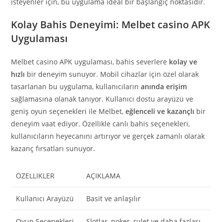
isteyenler için, bu uygulama ideal bir başlangıç noktasıdır.
Kolay Bahis Deneyimi: Melbet casino APK
Uygulaması
Melbet casino APK uygulaması, bahis severlere
kolay ve
hızlı
bir deneyim sunuyor. Mobil cihazlar için özel olarak
tasarlanan bu uygulama, kullanıcıların
anında erişim
sağlamasına olanak tanıyor. Kullanıcı dostu arayüzü ve
geniş oyun seçenekleri ile Melbet,
eğlenceli ve kazançlı
bir
deneyim vaat ediyor. Özellikle canlı bahis seçenekleri,
kullanıcıların heyecanını artırıyor ve gerçek zamanlı olarak
kazanç fırsatları sunuyor.
ÖZELLIKLER
AÇIKLAMA
Kullanıcı Arayüzü
Basit ve anlaşılır
Oyun Seçenekleri
Slotlar, poker, rulet ve daha fazlası