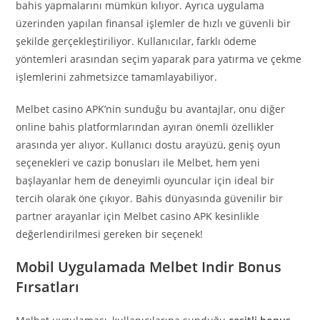
bahis yapmalarını mümkün kılıyor. Ayrıca uygulama
üzerinden yapılan finansal işlemler de hızlı ve güvenli bir
şekilde gerçekleştiriliyor. Kullanıcılar, farklı ödeme
yöntemleri arasından seçim yaparak para yatırma ve çekme
işlemlerini zahmetsizce tamamlayabiliyor.
Melbet casino APK’nin sunduğu bu avantajlar, onu diğer
online bahis platformlarından ayıran önemli özellikler
arasında yer alıyor. Kullanıcı dostu arayüzü, geniş oyun
seçenekleri ve cazip bonusları ile Melbet, hem yeni
başlayanlar hem de deneyimli oyuncular için ideal bir
tercih olarak öne çıkıyor. Bahis dünyasında güvenilir bir
partner arayanlar için Melbet casino APK kesinlikle
değerlendirilmesi gereken bir seçenek!
Mobil Uygulamada Melbet Indir Bonus
Fırsatları