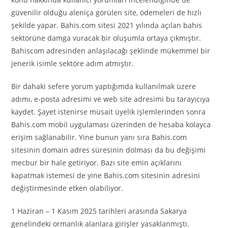
güvenilir olduğu aleniça görülen site, ödemeleri de hızlı
şekilde yapar. Bahis.com sitesi 2021 yılında açılan bahis
sektörüne damga vuracak bir oluşumla ortaya çıkmıştır.
Bahiscom adresinden anlaşılacağı şeklinde mükemmel bir
jenerik isimle sektöre adım atmıştır.
Bir dahaki sefere yorum yaptığımda kullanılmak üzere
adımı, e-posta adresimi ve web site adresimi bu tarayıcıya
kaydet. Şayet istenirse müsait üyelik işlemlerinden sonra
Bahis.com mobil uygulaması üzerinden de hesaba kolayca
erişim sağlanabilir. Yine bunun yanı sıra Bahis.com
sitesinin domain adres süresinin dolması da bu değişimi
mecbur bir hale getiriyor. Bazı site emin açıklarını
kapatmak istemesi de yine Bahis.com sitesinin adresini
değiştirmesinde etken olabiliyor.
1 Haziran – 1 Kasım 2025 tarihleri arasında Sakarya
genelindeki ormanlık alanlara girişler yasaklanmıştı.