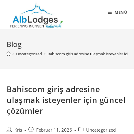
Zum
Inhalt
MENÜ
springen
Blog
>
Uncategorized
>
Bahiscom giriş adresine ulaşmak isteyenler için 
Bahiscom giriş adresine
ulaşmak isteyenler için güncel
çözümler
Beitrags-
Beitrag
Beitrags-
Kris
Februar 11, 2026
Uncategorized