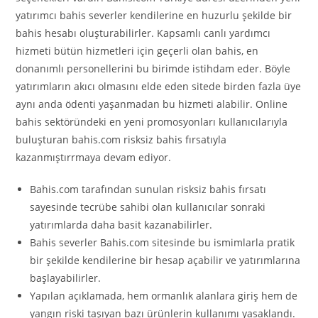
yatırımcı bahis severler kendilerine en huzurlu şekilde bir
bahis hesabı oluşturabilirler. Kapsamlı canlı yardımcı
hizmeti bütün hizmetleri için geçerli olan bahis, en
donanımlı personellerini bu birimde istihdam eder. Böyle
yatırımların akıcı olmasını elde eden sitede birden fazla üye
aynı anda ödenti yaşanmadan bu hizmeti alabilir. Online
bahis sektöründeki en yeni promosyonları kullanıcılarıyla
buluşturan bahis.com risksiz bahis fırsatıyla
kazanmıştırrmaya devam ediyor.
Bahis.com tarafından sunulan risksiz bahis fırsatı
sayesinde tecrübe sahibi olan kullanıcılar sonraki
yatırımlarda daha basit kazanabilirler.
Bahis severler Bahis.com sitesinde bu ismimlarla pratik
bir şekilde kendilerine bir hesap açabilir ve yatırımlarına
başlayabilirler.
Yapılan açıklamada, hem ormanlık alanlara giriş hem de
yangın riski taşıyan bazı ürünlerin kullanımı yasaklandı.