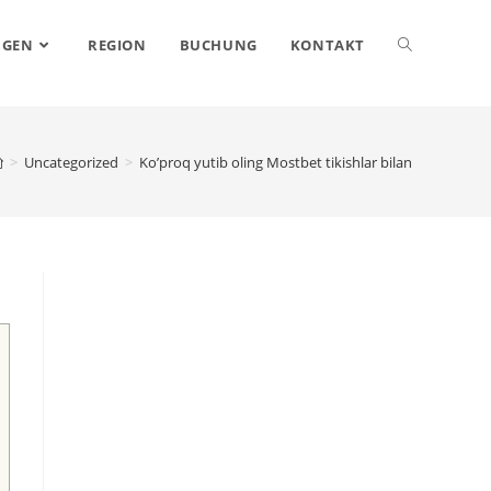
TOGGLE
NGEN
REGION
BUCHUNG
KONTAKT
WEBSITE
>
Uncategorized
>
Ko’proq yutib oling Mostbet tikishlar bilan
SEARCH