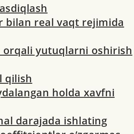
tasdiqlash
r bilan real vaqt rejimida
r orqali yutuqlarni oshirish
 qilish
ydalangan holda xavfni
al darajada ishlating