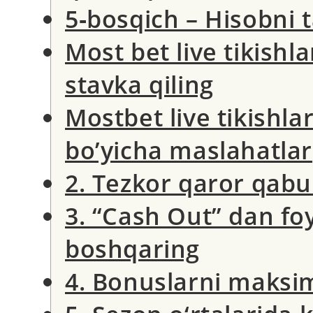
5‑bosqich – Hisobni 
Most bet live tikishla
stavka qiling
Mostbet live tikishla
bo’yicha maslahatlar
2. Tezkor qaror qabul
3. “Cash Out” dan fo
boshqaring
4. Bonuslarni maksim