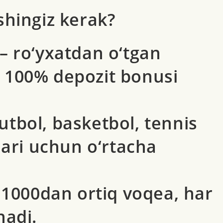
hingiz kerak?
– ro‘yxatdan o‘tgan
 100% depozit bonusi
utbol, basketbol, tennis
lari uchun o‘rtacha
 1000dan ortiq voqea, har
nadi.