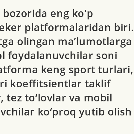
bozorida eng ko‘p
ker platformalaridan biri.
atga olingan ma’lumotlarga
l foydalanuvchilar soni
tforma keng sport turlari,
i koeffitsientlar taklif
r
,
tez to‘lovlar
va
mobil
vchilar ko‘proq yutib olish