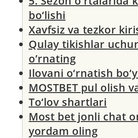
5. Sezon o‘rtalarida 
bo‘lishi
Xavfsiz va tezkor kir
Qulay tikishlar uchu
o’rnating
Ilovani o‘rnatish bo
MOSTBET pul olish vaq
To‘lov shartlari
Most bet jonli chat 
yordam oling