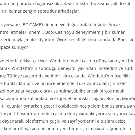
 yatırılan paradan bağımsız olarak verilmiştir. bu kısma çok dikkat
dırır, kumar zengin sporudur arkadaşlar…
 arıyorsanız, BC.GAME’i denemeye değer bulabilirsiniz. Ancak,
 kontrol etmeleri önemli. Booi Casino’yu deneyimlemiş bir kumar
zlerle paylaşmak istiyorum. Oyun çeşitliliği konusunda da Booi, slo
elpaze sunuyor.
izmetlerle dikkat çekiyor. Windetta mobil casino dünyasına yeni bir
olarak, Windetta’nın sunduğu deneyimi yakından inceledim ve Türk
z Türkiye pazarında yeni bir isim olsa da, Windetta’nın özellikle
 de bunlardan biri ve bu incelememde, Türk oyuncular için neler
l bonuslar yaygın olarak sunulmayabilir; ancak birçok mobil
sa oyununda kullanılabilecek genel bonuslar sağlar. Bunlar, Mine’ı
tli oyunlar oynarken geçerli olabilecek hoş geldin bonuslarını, par
 Tipsport Casino’nun mobil casino dünyasındaki yerini ve oyuncular
yanarak, platformun güçlü ve zayıf yönlerini ele alarak size
ne kumar dünyasına nispeten yeni bir giriş olmasına rağmen, kısa