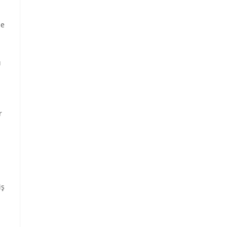
le
ı
r
iş