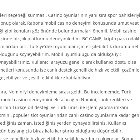
sleri seçeneği sunması. Casino oyunlarının yanı sıra spor bahisleriy
lir. Sonuç olarak, Rabona mobil casino deneyimi konusunda umut vaat
eği gibi konuları göz önünde bulundurmaları önemli. Mobil casino
içinde birçok platformu deneyimledim. BC.GAME, kripto para odakl
mlardan biri. Türkiye’deki oyuncular için erişilebilirlik durumu net
olduğunu söyleyebilirim. Mobil uyumluluğu da oldukça iyi;
nayabilirsiniz. Kullanıcı arayüzü genel olarak kullanıcı dostu olsa
zmetleri konusunda ise canlı destek genellikle hızlı ve etkili çözümle
ebiliyor ve çeşitli etkinliklere katılabiliyor.
nra, Nomini’yi deneyimleme sırası geldi. Bu incelememde, Türk
mobil casino deneyimini ele alacağım.Nomini, canlı renkleri ve
ni’nin Türkçe dil desteği ve Türk Lirası ile işlem yapma imkanı
mini, popüler slot oyunlarından canlı casino oyunlarına kadar gen
diğiniz zaman, istediğiniz yerden oynayabilirsiniz. Kullanıcı
ün başlangıçta biraz kafa karıştırıcı olduğunu düşünebilir.
ve genellikle hızlı ve etkili bir şekilde yardımcı oluyorlar. Sonuç