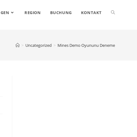
TOGGLE
NGEN
REGION
BUCHUNG
KONTAKT
WEBSITE
>
Uncategorized
>
Mines Demo Oyununu Deneme
SEARCH