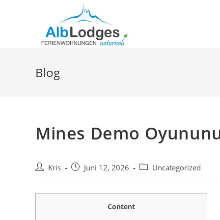
Zum
Inhalt
springen
Blog
Mines Demo Oyunun
Beitrags-
Beitrag
Beitrags-
Kris
Juni 12, 2026
Uncategorized
Autor:
veröffentlicht:
Kategorie:
Content