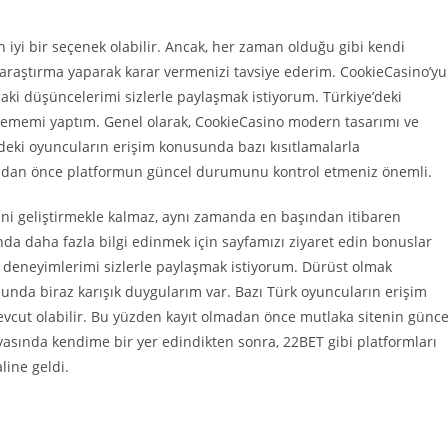
 iyi bir seçenek olabilir. Ancak, her zaman olduğu gibi kendi
 araştırma yaparak karar vermenizi tavsiye ederim. CookieCasino’yu
ki düşüncelerimi sizlerle paylaşmak istiyorum. Türkiye’deki
elememi yaptım. Genel olarak, CookieCasino modern tasarımı ve
’deki oyuncuların erişim konusunda bazı kısıtlamalarla
olmadan önce platformun güncel durumunu kontrol etmeniz önemli.
ni geliştirmekle kalmaz, aynı zamanda en başından itibaren
nda daha fazla bilgi edinmek için sayfamızı ziyaret edin bonuslar
e deneyimlerimi sizlerle paylaşmak istiyorum. Dürüst olmak
unda biraz karışık duygularım var. Bazı Türk oyuncuların erişim
mevcut olabilir. Bu yüzden kayıt olmadan önce mutlaka sitenin günce
sında kendime bir yer edindikten sonra, 22BET gibi platformları
line geldi.