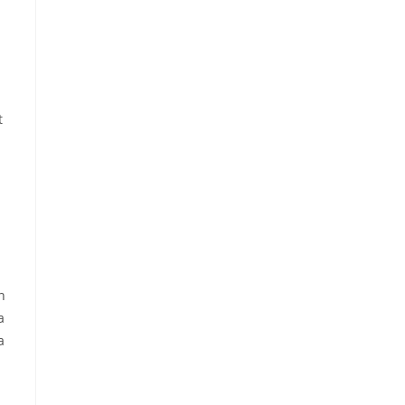
t
n
a
a