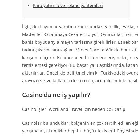
Para yatırma ve çekme yöntemleri
İlgi çekici oyunlar yaratma konusundaki yenilikçi yakla
Madenler Kazanmaya Cesaret Ediyor. Oyuncular, hem yük
bahis boyutlarıyla mayın tarlasına girebilirler. Esnek
tadını çıkarmasını sağlar. Mines Dare to Win’de bonus tu
karışımını içerir. Bu imrenilen bölümlere erişmek için 
temizlemesi gerekiyor. Bu başarıya ulaştıklarında, kaza
aktarılırlar. Öncelikle belirtmeliyim ki, Türkiye’deki o
arayüzü şık ve kullanıcı dostu olup, acemilerin bile nas
Casino’da ne iş yapılır?
Casino işleri Work and Travel için neden çok cazip
Casinolar bulundukları bölgenin en çok tercih edilen eğl
yarışmalar, etkinlikler hep bu büyük tesisler bünyesinde