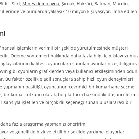
tlis, Siirt,
Mines demo oyna
, Şırnak, Hakkâri, Batman, Mardin,
y illerinde ve buralarda yaklaşık 10 milyon kişi yaşıyor. İmha edilen
mi
 finansal işlemlerin verimli bir şekilde yürütülmesinde müşteri
tedir. Ödeme yöntemleri hakkında daha fazla bilgi için kılavuzumu
layıcılarının kalitesi, oyunculara sunulan oyunların çeşitliliğini v
o Win gibi oyunların grafiklerden veya kullanıcı etkileşiminden ödün
. Bu faktör özellikle adil sonuçlara sahip hızlı oyun deneyimleri
me yapmanın basitliği, oyuncunun çevrimiçi bir kumarhane seçme
iş bir kumar tutkunu olarak, bu platform hakkındaki düşüncelerimi
isansıyla işletilen ve birçok dil seçeneği sunan uluslararası bir
daha fazla araştırma yapmanızı öneririm.
r ve genellikle hızlı ve etkili bir şekilde yardımcı oluyorlar.