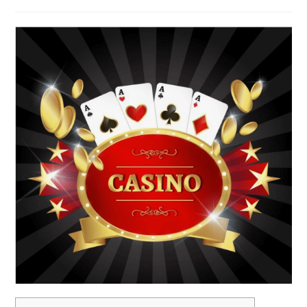
Autor:
veröffentlicht:
Kategorie: