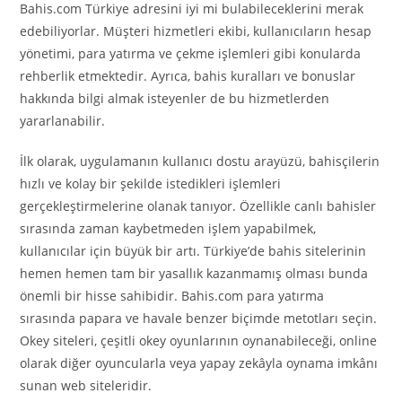
Bahis.com Türkiye adresini iyi mi bulabileceklerini merak
edebiliyorlar. Müşteri hizmetleri ekibi, kullanıcıların hesap
yönetimi, para yatırma ve çekme işlemleri gibi konularda
rehberlik etmektedir. Ayrıca, bahis kuralları ve bonuslar
hakkında bilgi almak isteyenler de bu hizmetlerden
yararlanabilir.
İlk olarak, uygulamanın kullanıcı dostu arayüzü, bahisçilerin
hızlı ve kolay bir şekilde istedikleri işlemleri
gerçekleştirmelerine olanak tanıyor. Özellikle canlı bahisler
sırasında zaman kaybetmeden işlem yapabilmek,
kullanıcılar için büyük bir artı. Türkiye’de bahis sitelerinin
hemen hemen tam bir yasallık kazanmamış olması bunda
önemli bir hisse sahibidir. Bahis.com para yatırma
sırasında papara ve havale benzer biçimde metotları seçin.
Okey siteleri, çeşitli okey oyunlarının oynanabileceği, online
olarak diğer oyuncularla veya yapay zekâyla oynama imkânı
sunan web siteleridir.