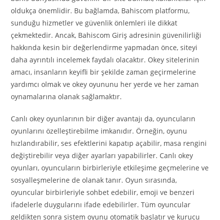
oldukça önemlidir. Bu bağlamda, Bahiscom platformu,
sunduğu hizmetler ve güvenlik önlemleri ile dikkat
çekmektedir. Ancak, Bahiscom Giriş adresinin güvenilirliği
hakkında kesin bir değerlendirme yapmadan önce, siteyi
daha ayrıntılı incelemek faydalı olacaktır. Okey sitelerinin
amacı, insanların keyifli bir şekilde zaman geçirmelerine
yardımcı olmak ve okey oyununu her yerde ve her zaman
oynamalarına olanak sağlamaktır.
Canlı okey oyunlarının bir diğer avantajı da, oyuncuların
oyunlarını özelleştirebilme imkanıdır. Örneğin, oyunu
hızlandırabilir, ses efektlerini kapatıp açabilir, masa rengini
değiştirebilir veya diğer ayarları yapabilirler. Canlı okey
oyunları, oyuncuların birbirleriyle etkileşime geçmelerine ve
sosyalleşmelerine de olanak tanır. Oyun sırasında,
oyuncular birbirleriyle sohbet edebilir, emoji ve benzeri
ifadelerle duygularını ifade edebilirler. Tüm oyuncular
geldikten sonra sistem oyunu otomatik başlatır ve kurucu