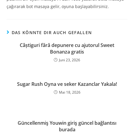
çağırarak bot masaya gelir, oyuna başlayabilirsiniz.
DAS KÖNNTE DIR AUCH GEFALLEN
Câștiguri fără depunere cu ajutorul Sweet
Bonanza gratis
Juni 23, 2026
Sugar Rush Oyna ve seker Kazanclar Yakala!
Mai 18, 2026
Güncellenmiş Youwin giriş güncel bağlantısı
burada