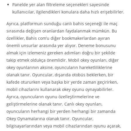
Panelde yer alan filtreleme seçenekleri sayesinde
kullanıcılar, ilgilendikleri konulara daha hızlı erişebilirler.
Ayrıca, platformun sunduğu canlı bahis seçeneği ile maç
sırasında değişen oranlardan faydalanmak mümkün. Bu
özellikler, Bahis com’u diğer bookmakerlardan ayıran
önemli unsurlar arasında yer alıyor. Deneme bonusunu
almak için izlemeniz gereken adımları doğru bir şekilde
takip etmek oldukça önemlidir. Mobil okey oyunları, diğer
okey oyunlarının aksine, oyuncuların hareketliliklerine
olanak tanır. Oyuncular, dışarıda otobüs beklerken, bir
kafede otururken veya başka bir yerde zaman geçirirken,
mobil cihazlarını kullanarak okey oyunu oynayabilirler.
Ayrıca, oyuncuların oyunu özelleştirmelerine ve
geliştirmelerine olanak tanır. Canlı okey oyunları,
oyuncuların herhangi bir yerden herhangi bir zamanda
Okey Oynamalarına olanak tanır. Oyuncular,
bilgisayarlarından veya mobil cihazlarından oyunu açarak,