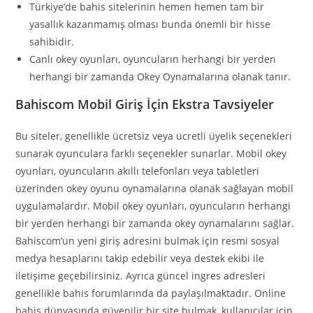
Türkiye’de bahis sitelerinin hemen hemen tam bir
yasallık kazanmamış olması bunda önemli bir hisse
sahibidir.
Canlı okey oyunları, oyuncuların herhangi bir yerden
herhangi bir zamanda Okey Oynamalarına olanak tanır.
Bahiscom Mobil Giriş İçin Ekstra Tavsiyeler
Bu siteler, genellikle ücretsiz veya ücretli üyelik seçenekleri
sunarak oyunculara farklı seçenekler sunarlar. Mobil okey
oyunları, oyuncuların akıllı telefonları veya tabletleri
üzerinden okey oyunu oynamalarına olanak sağlayan mobil
uygulamalardır. Mobil okey oyunları, oyuncuların herhangi
bir yerden herhangi bir zamanda okey oynamalarını sağlar.
Bahiscom’un yeni giriş adresini bulmak için resmi sosyal
medya hesaplarını takip edebilir veya destek ekibi ile
iletişime geçebilirsiniz. Ayrıca güncel ingres adresleri
genellikle bahis forumlarında da paylaşılmaktadır. Online
bahis dünyasında güvenilir bir site bulmak, kullanıcılar için