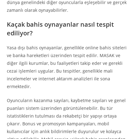
dünya genelindeki diğer oyuncularla eşleşebilir ve gerçek
zamanlı olarak oynayabilirler.
Kaçak bahis oynayanlar nasıl tespit
ediliyor?
Yasa dışı bahis oynayanlar, genellikle online bahis siteleri
ve banka hareketleri üzerinden tespit edilir. MASAK ve
diğer ilgili kurumlar, bu faaliyetleri takip eder ve gerekli
cezai işlemleri uygular. Bu tespitler, genellikle mali
incelemeler ve internet aktarım analizleri ile sona
ermektedir.
Oyuncuların kazanma sayıları, kaybetme sayıları ve genel
puanları sistem üzerinden görüntülenebilir. Bu tür
istatistiklerin tutulması da rekabetçi bir yapıyı ortaya
çıkarır. Bonus ve promosyon kampanyaları, mobil
kullanıcılar için anlık bildirimlerle duyurulur ve kolayca