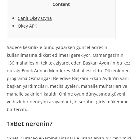
Content
Canlı Okey Oyna
Okey APK
Sadece kesinlikle bunu yaparken güncel adresin
kullanılmasına dikkat edilmesi gerekiyor. Osmangazi’nin
136 mahallesini tek tek ziyaret eden Başkan Aydın’ın bu kez
durağı Emek Adnan Menderes Mahallesi oldu. Düzenlenen
programa Osmangazi Belediye Başkanı Erkan Aydın’ın yanı
başkan yardımcıları, meclis üyeleri, mahalle muhtarları ve
mahalle sakinleri katıldı. Online oyun dünyasında güvenli
ve hızlı bir deneyim arayanlar için sekabet giriş mükemmel
bir tercih….
1xBet nerenin?
1xBet, Curaçao eGaming Lisansı ile lisanslanan bir çevrimiçi