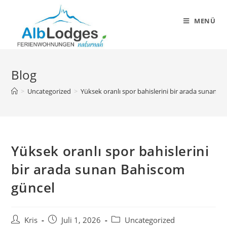
Zum
Inhalt
MENÜ
springen
Blog
>
Uncategorized
>
Yüksek oranlı spor bahislerini bir arada sunan B
Yüksek oranlı spor bahislerini
bir arada sunan Bahiscom
güncel
Beitrags-
Beitrag
Beitrags-
Kris
Juli 1, 2026
Uncategorized