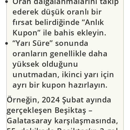
Oran dalgalanmalarını
takip
ederek düşük oranlı bir
fırsat belirdiğinde
“Anlık
Kupon”
ile bahis ekleyin.
“Yarı Süre”
sonunda
oranların genellikle daha
yüksek olduğunu
unutmadan, ikinci yarı için
ayrı bir kupon hazırlayın.
Örneğin, 2024 Şubat ayında
gerçekleşen
Beşiktaş –
Galatasaray
karşılaşmasında,