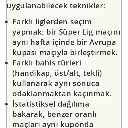
uygulanabilecek teknikler:
Farklı liglerden seçim
yapmak; bir Süper Lig maçını
aynı hafta içinde bir Avrupa
kupası maçıyla birleştirmek.
Farklı bahis türleri
(handikap, üst/alt, tekli)
kullanarak aynı sonuca
odaklanmaktan kaçınmak.
İstatistiksel dağılıma
bakarak, benzer oranlı
maçları aynı kuponda