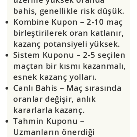
bahis, genellikle risk düşük.
Kombine Kupon
– 2‑10 maç
birleştirilerek oran katlanır,
kazanç potansiyeli yüksek.
Sistem Kuponu
– 2‑5 seçilen
maçtan bir kısmı kazanmalı,
esnek kazanç yolları.
Canlı Bahis
– Maç sırasında
oranlar değişir, anlık
kararlarla kazanç.
Tahmin Kuponu
–
Uzmanların önerdiği