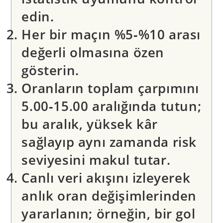
edin.
Her bir maçın %5‑%10 arası
değerli olmasına özen
gösterin.
Oranların toplam çarpımını
5.00‑15.00 aralığında tutun;
bu aralık, yüksek kâr
sağlayıp aynı zamanda risk
seviyesini makul tutar.
Canlı veri akışını
izleyerek
anlık oran değişimlerinden
yararlanın; örneğin, bir gol