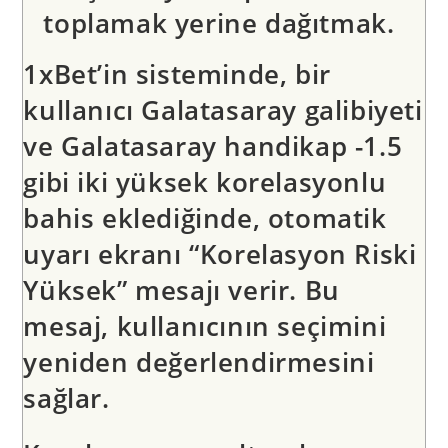
toplamak yerine dağıtmak.
1xBet’in sisteminde, bir
kullanıcı
Galatasaray galibiyeti
ve
Galatasaray handikap -1.5
gibi iki yüksek korelasyonlu
bahis eklediğinde, otomatik
uyarı ekranı
“Korelasyon Riski
Yüksek”
mesajı verir. Bu
mesaj, kullanıcının seçimini
yeniden değerlendirmesini
sağlar.